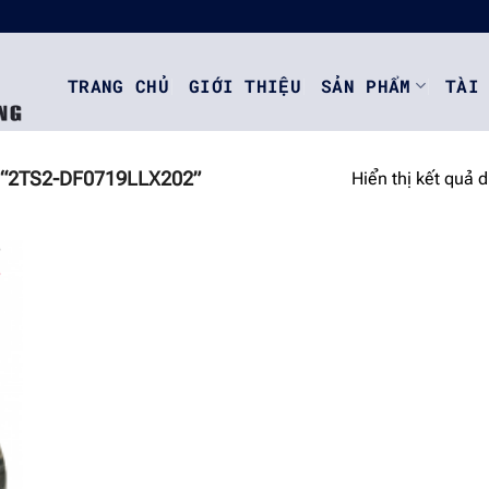
TRANG CHỦ
GIỚI THIỆU
SẢN PHẨM
TÀI
“2TS2-DF0719LLX202”
Hiển thị kết quả 
o
st