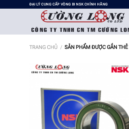
Chuyển
ĐẠI LÝ CUNG CẤP VÒNG BI NSK CHÍNH HÃNG
đến
nội
dung
TRANG CHỦ
/
SẢN PHẨM ĐƯỢC GẮN THẺ 
Add t
wishli