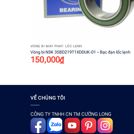
+
VÒNG BI MÁY PHÁT- LỐC LẠNH
Vòng bi NSK 35BD219T1XDDUK-01 – Bạc đạn lốc lạnh
150,000
₫
VỀ CHÚNG TÔI
CÔNG TY TNHH CN TM CƯỜNG LONG