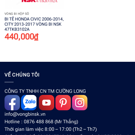
VÒNG BI HỘP SỐ
BI TÊ HONDA CIVIC 2006-2014,
CITY 2013-2017 VÒNG BI NSK
47TKB3102A
440,000
₫
VỀ CHÚNG TÔI
CÔNG TY TNHH CN TM CƯỜNG LONG
info@vongbinsk.vn
Hotline : 0876 488 868 (Mr Thắng)
Thời gian làm việc 8:00 – 17:00 (Th2 – Th7)