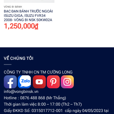
VÒNG BI BÁNH
BẠC ĐẠN BÁNH TRƯỚC NGOÀI
ISUZU GIGA, ISUZU FVR34
2008- VÒNG BI NSK 50KW02A
1,250,000
₫
VỀ CHÚNG TÔI
CÔNG TY TNHH CN TM CƯỜNG LONG
info@vongbinsk.vn
Hotline : 0876 488 868 (Mr Thắng)
Thời gian làm việc 8:00 – 17:00 (Th2 – Th7)
Giấy ĐKKD Số: 0315017712-001 cấp ngày 04/05/2023 tại