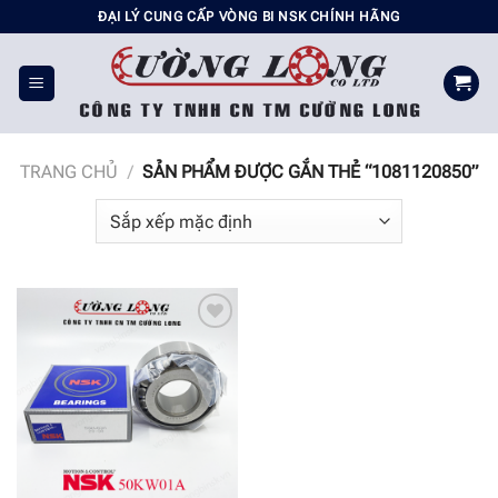
Chuyển
ĐẠI LÝ CUNG CẤP VÒNG BI NSK CHÍNH HÃNG
đến
nội
dung
TRANG CHỦ
/
SẢN PHẨM ĐƯỢC GẮN THẺ “1081120850”
Add to
wishlist